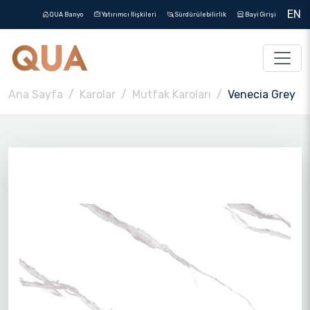
EN
QUA Banyo
Yatırımcı İlişkileri
Sürdürülebilirlik
Bayi Girişi
Ana Sayfa
Karolar
Mutfak Karoları
Venecia Grey