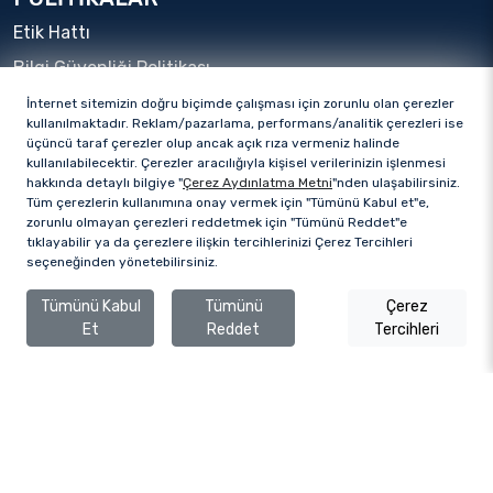
Etik Hattı
Bilgi Güvenliği Politikası
Kişisel Verilerin İşlenmesi ve Korunması Politikası
İnternet sitemizin doğru biçimde çalışması için zorunlu olan çerezler
kullanılmaktadır. Reklam/pazarlama, performans/analitik çerezleri ise
Gizlilik Politikası
üçüncü taraf çerezler olup ancak açık rıza vermeniz halinde
kullanılabilecektir. Çerezler aracılığıyla kişisel verilerinizin işlenmesi
Veri Sahibi Başvuru Formu
hakkında detaylı bilgiye "
Çerez Aydınlatma Metni
"nden ulaşabilirsiniz.
Tüm çerezlerin kullanımına onay vermek için "Tümünü Kabul et"e,
Çerez Aydınlatma Metni
zorunlu olmayan çerezleri reddetmek için "Tümünü Reddet"e
Bilgi Toplumu Hizmetleri
tıklayabilir ya da çerezlere ilişkin tercihlerinizi Çerez Tercihleri
seçeneğinden yönetebilirsiniz.
Çerez Tercihleri
Tümünü Kabul
Tümünü
Çerez
Et
Reddet
Tercihleri