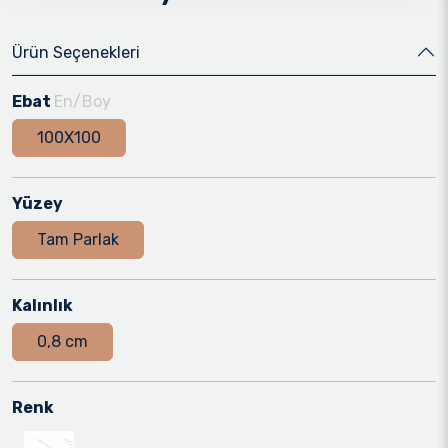
Ürün Seçenekleri
Ebat
En/Boy
100X100
Yüzey
Tam Parlak
Kalınlık
0,8 cm
Renk