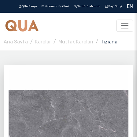
EN
QUA Banyo
Yatırımcı İlişkileri
Sürdürülebilirlik
Bayi Girişi
Ana Sayfa
Karolar
Mutfak Karoları
Tiziana