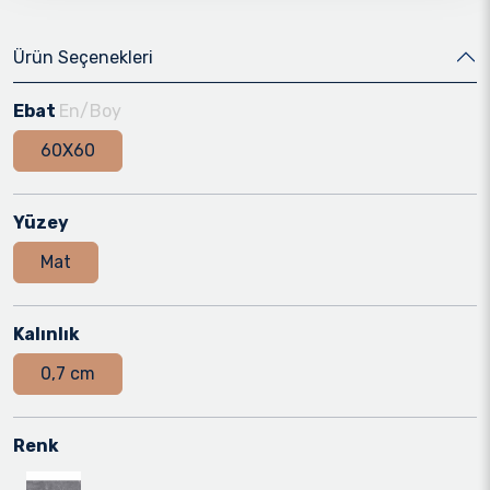
Ürün Seçenekleri
Ebat
En/Boy
60X60
Yüzey
Mat
Kalınlık
0,7 cm
Renk