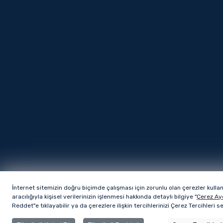
İnternet sitemizin doğru biçimde çalışması için zorunlu olan çerezler kulla
aracılığıyla kişisel verilerinizin işlenmesi hakkında detaylı bilgiye "
Çerez Ay
Reddet"e tıklayabilir ya da çerezlere ilişkin tercihlerinizi Çerez Tercihleri 