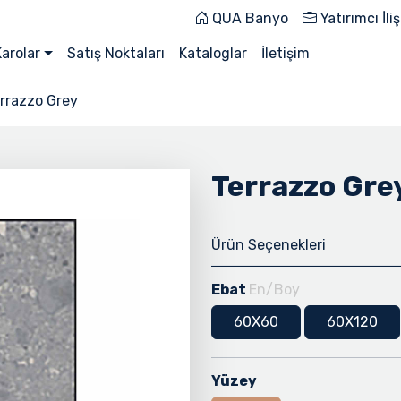
QUA Banyo
Yatırımcı İliş
Karolar
Satış Noktaları
Kataloglar
İletişim
rrazzo Grey
Terrazzo Gre
Ürün Seçenekleri
Ebat
En/Boy
60X60
60X120
Yüzey