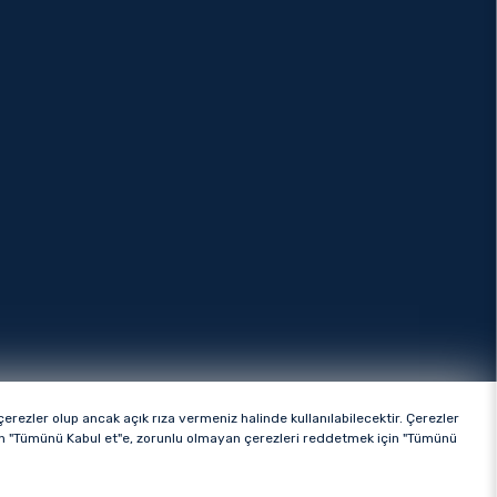
rezler olup ancak açık rıza vermeniz halinde kullanılabilecektir. Çerezler
ttir.
çin "Tümünü Kabul et"e, zorunlu olmayan çerezleri reddetmek için "Tümünü