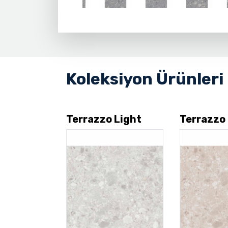
Koleksiyon Ürünleri
 White
Terrazzo Light
Terrazzo