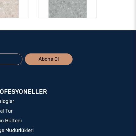
Abone Ol
OFESYONELLER
aloglar
al Tur
ın Bülteni
ge Müdürlükleri