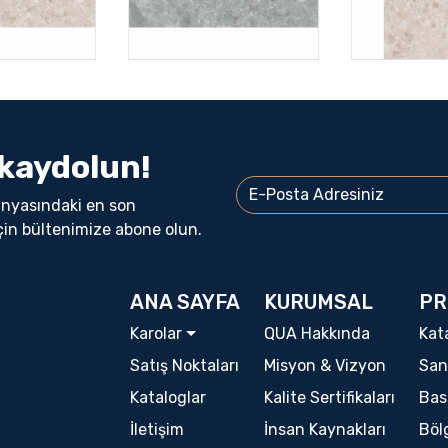
kaydolun!
ünyasındaki en son
çin bültenimize abone olun.
ANA SAYFA
KURUMSAL
PR
Karolar
QUA Hakkında
Kat
Satış Noktaları
Misyon & Vizyon
San
Kataloglar
Kalite Sertifikaları
Bas
İletişim
İnsan Kaynakları
Böl