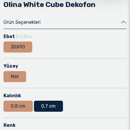
Olina White Cube Dekofon
Ürün Seçenekleri
Ebat
En/Boy
30X90
Yüzey
Mat
Kalınlık
0,8 cm
0,7 cm
Renk