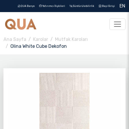
EN
QUA Banyo
Yatırımcı İlişkileri
Sürdürülebilirlik
Bayi Girişi
Ana Sayfa
Karolar
Mutfak Karoları
Olina White Cube Dekofon