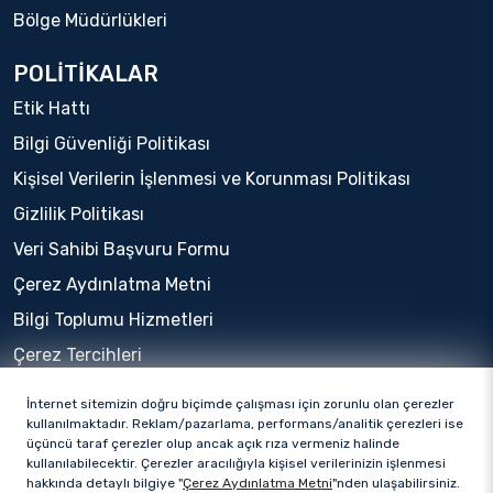
Bölge Müdürlükleri
POLİTİKALAR
Etik Hattı
Bilgi Güvenliği Politikası
Kişisel Verilerin İşlenmesi ve Korunması Politikası
Gizlilik Politikası
Veri Sahibi Başvuru Formu
Çerez Aydınlatma Metni
Bilgi Toplumu Hizmetleri
Çerez Tercihleri
İnternet sitemizin doğru biçimde çalışması için zorunlu olan çerezler
kullanılmaktadır. Reklam/pazarlama, performans/analitik çerezleri ise
üçüncü taraf çerezler olup ancak açık rıza vermeniz halinde
kullanılabilecektir. Çerezler aracılığıyla kişisel verilerinizin işlenmesi
hakkında detaylı bilgiye "
Çerez Aydınlatma Metni
"nden ulaşabilirsiniz.