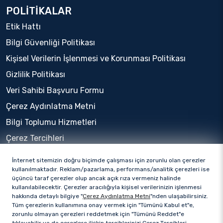
POLİTİKALAR
Etik Hattı
Bilgi Güvenliği Politikası
Kişisel Verilerin İşlenmesi ve Korunması Politikası
Gizlilik Politikası
Veri Sahibi Başvuru Formu
Çerez Aydınlatma Metni
Bilgi Toplumu Hizmetleri
Çerez Tercihleri
İnternet sitemizin doğru biçimde çalışması için zorunlu olan çerezler
kullanılmaktadır. Reklam/pazarlama, performans/analitik çerezleri ise
üçüncü taraf çerezler olup ancak açık rıza vermeniz halinde
kullanılabilecektir. Çerezler aracılığıyla kişisel verilerinizin işlenmesi
hakkında detaylı bilgiye "
Çerez Aydınlatma Metni
"nden ulaşabilirsiniz.
Tüm çerezlerin kullanımına onay vermek için "Tümünü Kabul et"e,
zorunlu olmayan çerezleri reddetmek için "Tümünü Reddet"e