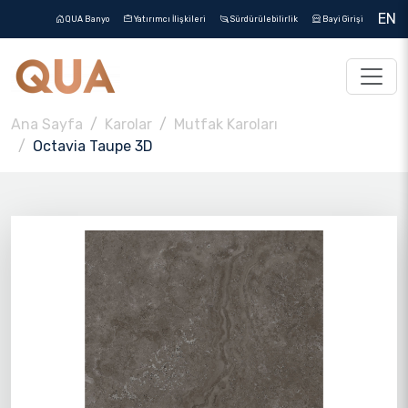
EN
QUA Banyo
Yatırımcı İlişkileri
Sürdürülebilirlik
Bayi Girişi
Ana Sayfa
Karolar
Mutfak Karoları
Octavia Taupe 3D