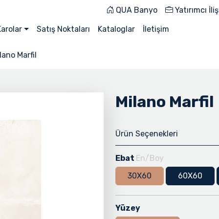
QUA Banyo
Yatırımcı İliş
Karolar
Satış Noktaları
Kataloglar
İletişim
lano Marfil
Milano Marfil
Ürün Seçenekleri
Ebat
En/Boy
30X60
60X60
Yüzey