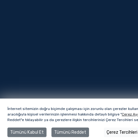
İnternet sitemizin doğru biçimde çalışması için zorunlu olan çerezler kulla
aracılığıyla kişisel verilerinizin işlenmesi hakkında detaylı bilgiye "
Çerez Ay
Reddet"e tıklayabilir ya da çerezlere ilişkin tercihlerinizi Çerez Tercihleri 
Tümünü Kabul Et
Tümünü Reddet
Çerez Tercihleri