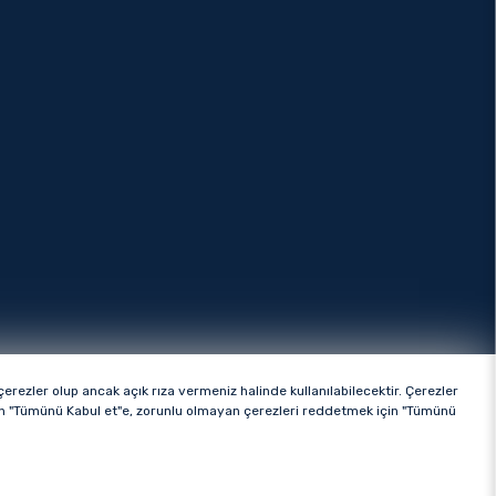
rezler olup ancak açık rıza vermeniz halinde kullanılabilecektir. Çerezler
ttir.
çin "Tümünü Kabul et"e, zorunlu olmayan çerezleri reddetmek için "Tümünü