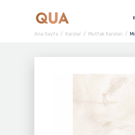
Ana Sayfa
Karolar
Mutfak Karoları
Mi