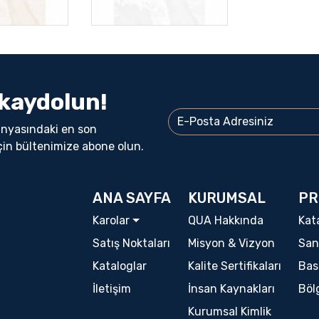
kaydolun!
ünyasındaki en son
çin bültenimize abone olun.
ANA SAYFA
KURUMSAL
PR
Karolar
QUA Hakkında
Kat
Satış Noktaları
Misyon & Vizyon
San
Kataloglar
Kalite Sertifikaları
Bas
İletişim
İnsan Kaynakları
Böl
Kurumsal Kimlik