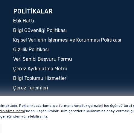
POLİTİKALAR
Etik Hattı
Bilgi Güvenliği Politikası
Kişisel Verilerin İşlenmesi ve Korunması Politikası
Gizlilik Politikası
Veri Sahibi Başvuru Formu
Çerez Aydınlatma Metni
Bilgi Toplumu Hizmetleri
Çerez Tercihleri
nılmaktadır. Reklam/pazarlama, performans/analitik çerezleri ise üçüncü taraf çe
Bu sitenin tüm hakları QUA Granite markasına ai
dınlatma Metni
"nden ulaşabilirsiniz. Tüm çerezlerin kullanımına onay vermek i
seçeneğinden yönetebilirsiniz.
Copyright © 2026