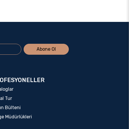
Abone Ol
OFESYONELLER
aloglar
al Tur
ın Bülteni
ge Müdürlükleri