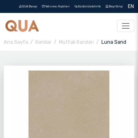
EN
QUA Banyo
Yatırımcı İlişkileri
Sürdürülebilirlik
Bayi Girişi
Ana Sayfa
Karolar
Mutfak Karoları
Luna Sand