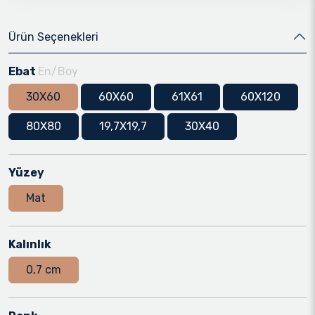
Ürün Seçenekleri
Ebat
En/Boy
30X60
60X60
61X61
60X120
80X80
19,7X19,7
30X40
Yüzey
Mat
Kalınlık
0,7 cm