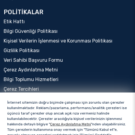
POLİTİKALAR
Etik Hattı
Bilgi Güvenliği Politikası
Kişisel Verilerin İşlenmesi ve Korunması Politikası
Gizlilik Politikası
Veri Sahibi Başvuru Formu
Çerez Aydınlatma Metni
Bilgi Toplumu Hizmetleri
Çerez Tercihleri
İnternet sitemizin doğru biçimde çalışması için zorunlu olan çerezler
kullanılmaktadır. Reklam/pazarlama, performans/analitik çerezleri ise
üçüncü taraf çerezler olup ancak açık rıza vermeniz halinde
kullanılabilecektir. Çerezler aracılığıyla kişisel verilerinizin işlenmesi
hakkında detaylı bilgiye "
Çerez Aydınlatma Metni
"nden ulaşabilirsiniz.
Tüm çerezlerin kullanımına onay vermek için "Tümünü Kabul et"e,