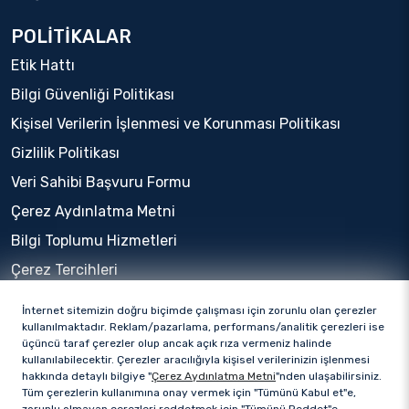
POLİTİKALAR
Etik Hattı
Bilgi Güvenliği Politikası
Kişisel Verilerin İşlenmesi ve Korunması Politikası
Gizlilik Politikası
Veri Sahibi Başvuru Formu
Çerez Aydınlatma Metni
Bilgi Toplumu Hizmetleri
Çerez Tercihleri
İnternet sitemizin doğru biçimde çalışması için zorunlu olan çerezler
kullanılmaktadır. Reklam/pazarlama, performans/analitik çerezleri ise
üçüncü taraf çerezler olup ancak açık rıza vermeniz halinde
kullanılabilecektir. Çerezler aracılığıyla kişisel verilerinizin işlenmesi
hakkında detaylı bilgiye "
Çerez Aydınlatma Metni
"nden ulaşabilirsiniz.
Tüm çerezlerin kullanımına onay vermek için "Tümünü Kabul et"e,