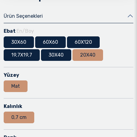
Ürün Seçenekleri
Ebat
En/Boy
30X60
60X60
60X120
19,7X19,7
30X40
20X40
Yüzey
Mat
Kalınlık
0,7 cm