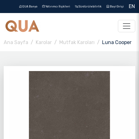
EN
QUA Banyo
Yatırımcı İlişkileri
Sürdürülebilirlik
Bayi Girişi
Ana Sayfa
Karolar
Mutfak Karoları
Luna Cooper