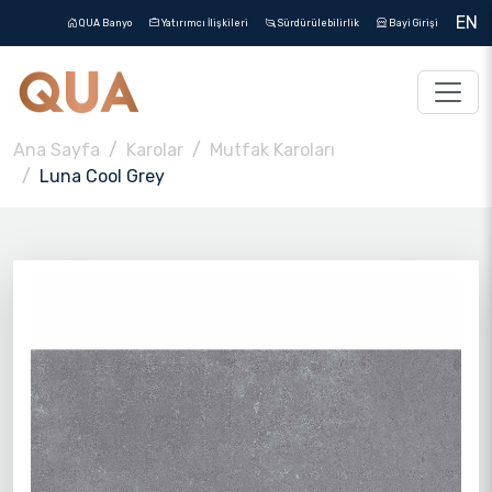
EN
QUA Banyo
Yatırımcı İlişkileri
Sürdürülebilirlik
Bayi Girişi
Ana Sayfa
Karolar
Mutfak Karoları
Luna Cool Grey