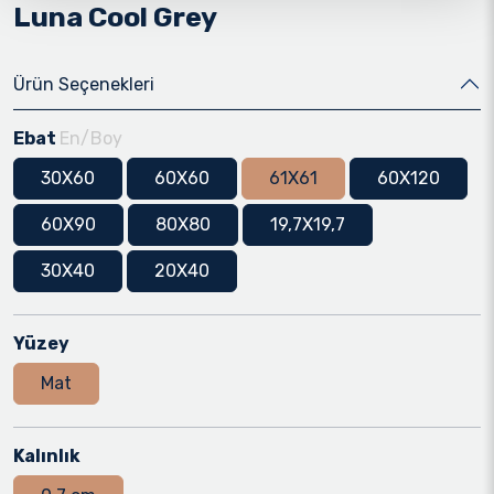
Luna Cool Grey
Ürün Seçenekleri
Ebat
En/Boy
30X60
60X60
61X61
60X120
60X90
80X80
19,7X19,7
30X40
20X40
Yüzey
Mat
Kalınlık