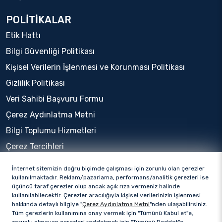
POLİTİKALAR
Etik Hattı
Bilgi Güvenliği Politikası
Kişisel Verilerin İşlenmesi ve Korunması Politikası
Gizlilik Politikası
Veri Sahibi Başvuru Formu
Çerez Aydınlatma Metni
Bilgi Toplumu Hizmetleri
Çerez Tercihleri
İnternet sitemizin doğru biçimde çalışması için zorunlu olan çerezler
kullanılmaktadır. Reklam/pazarlama, performans/analitik çerezleri ise
üçüncü taraf çerezler olup ancak açık rıza vermeniz halinde
kullanılabilecektir. Çerezler aracılığıyla kişisel verilerinizin işlenmesi
hakkında detaylı bilgiye "
Çerez Aydınlatma Metni
"nden ulaşabilirsiniz.
Tüm çerezlerin kullanımına onay vermek için "Tümünü Kabul et"e,