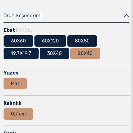
Ürün Seçenekleri
Ebat
En/Boy
60X60
60X120
80X80
19,7X19,7
30X40
20X40
Yüzey
Mat
Kalınlık
0,7 cm