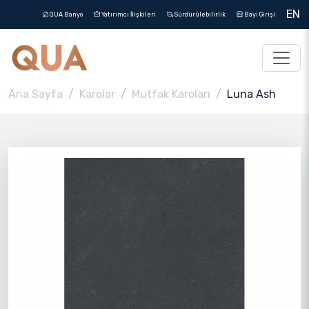
EN
QUA Banyo
Yatırımcı İlişkileri
Sürdürülebilirlik
Bayi Girişi
Ana Sayfa
Karolar
Mutfak Karoları
Luna Ash