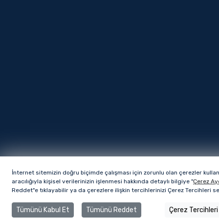
İnternet sitemizin doğru biçimde çalışması için zorunlu olan çerezler kulla
aracılığıyla kişisel verilerinizin işlenmesi hakkında detaylı bilgiye "
Çerez Ay
Reddet"e tıklayabilir ya da çerezlere ilişkin tercihlerinizi Çerez Tercihleri 
Tümünü Kabul Et
Tümünü Reddet
Çerez Tercihleri