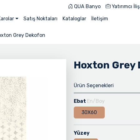
QUA Banyo
Yatırımcı İliş
Karolar
Satış Noktaları
Kataloglar
İletişim
oxton Grey Dekofon
Hoxton Grey
Ürün Seçenekleri
Ebat
En/Boy
30X60
Yüzey