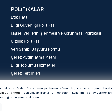
POLİTİKALAR
Etik Hattı
Bilgi Güvenliği Politikası
Kişisel Verilerin İşlenmesi ve Korunması Politikası
Gizlilik Politikası
Veri Sahibi Başvuru Formu
Çerez Aydınlatma Metni
Bilgi Toplumu Hizmetleri
Çerez Tercihleri
nılmaktadır. Reklam/pazarlama, performans/analitik çerezleri ise üçüncü taraf çe
Bu sitenin tüm hakları QUA Granite markasına ai
dınlatma Metni
"nden ulaşabilirsiniz. Tüm çerezlerin kullanımına onay vermek i
seçeneğinden yönetebilirsiniz.
Copyright © 2026