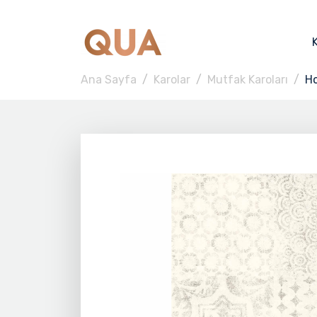
Ana Sayfa
Karolar
Mutfak Karoları
H