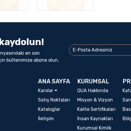
kaydolun!
ünyasındaki en son
çin bültenimize abone olun.
ANA SAYFA
KURUMSAL
PR
Karolar
QUA Hakkında
Kat
Satış Noktaları
Misyon & Vizyon
San
Kataloglar
Kalite Sertifikaları
Bas
İletişim
İnsan Kaynakları
Böl
Kurumsal Kimlik