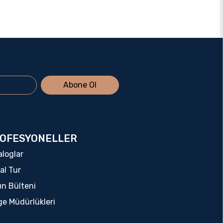
Abone Ol
OFESYONELLER
aloglar
al Tur
ın Bülteni
ge Müdürlükleri