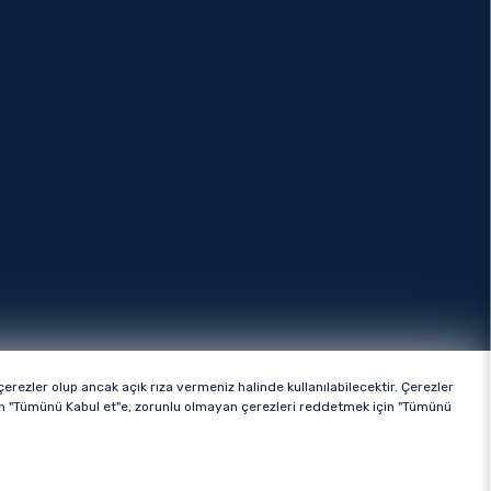
rezler olup ancak açık rıza vermeniz halinde kullanılabilecektir. Çerezler
ttir.
çin "Tümünü Kabul et"e, zorunlu olmayan çerezleri reddetmek için "Tümünü