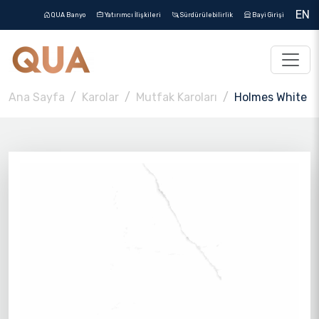
EN
QUA Banyo
Yatırımcı İlişkileri
Sürdürülebilirlik
Bayi Girişi
Ana Sayfa
Karolar
Mutfak Karoları
Holmes White