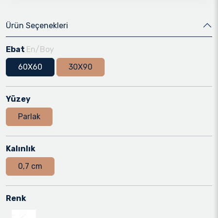
Ürün Seçenekleri
Ebat
En/Boy
60X60
30X90
Yüzey
Parlak
Kalınlık
0,7 cm
Renk