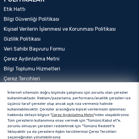
Etik Hattı
Bilgi Güvenliği Politikası
Kişisel Verilerin İşlenmesi ve Korunması Politikası
Gizlilik Politikası
Veri Sahibi Başvuru Formu
Çerez Aydınlatma Metni
Bilgi Toplumu Hizmetleri
Çerez Tercihleri
İnternet sitemizin doğru biçimde çalışması için zorunlu olan çerezler
kullanılmaktadır. Reklam/pazarlama, performans/analitik çerezleri ise
üçüncü taraf çerezler olup ancak açık rıza vermeniz halinde
kullanılabilecektir. Çerezler aracılığıyla kişisel verilerinizin işlenmesi
hakkında detaylı bilgiye "
Çerez Aydınlatma Metni
"nden ulaşabilirsiniz.
Tüm çerezlerin kullanımına onay vermek için "Tümünü Kabul et"e,
zorunlu olmayan çerezleri reddetmek için "Tümünü Reddet"e
tıklayabilir ya da çerezlere ilişkin tercihlerinizi Çerez Tercihleri
seçeneğinden yönetebilirsiniz.