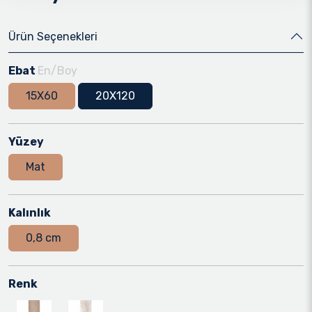
Ürün Seçenekleri
Ebat
En/Boy
15X60
20X120
Yüzey
Mat
Kalınlık
0,8 cm
Renk