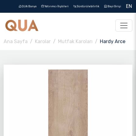
EN
QUA Banyo
Yatırımcı İlişkileri
Sürdürülebilirlik
Bayi Girişi
Ana Sayfa
Karolar
Mutfak Karoları
Hardy Arce