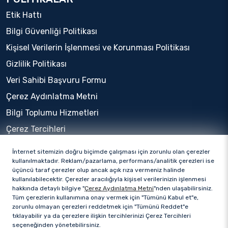
Etik Hattı
Bilgi Güvenliği Politikası
Kişisel Verilerin İşlenmesi ve Korunması Politikası
Gizlilik Politikası
Veri Sahibi Başvuru Formu
Çerez Aydınlatma Metni
Bilgi Toplumu Hizmetleri
Çerez Tercihleri
İnternet sitemizin doğru biçimde çalışması için zorunlu olan çerezler
kullanılmaktadır. Reklam/pazarlama, performans/analitik çerezleri ise
üçüncü taraf çerezler olup ancak açık rıza vermeniz halinde
kullanılabilecektir. Çerezler aracılığıyla kişisel verilerinizin işlenmesi
hakkında detaylı bilgiye "
Çerez Aydınlatma Metni
"nden ulaşabilirsiniz.
Tüm çerezlerin kullanımına onay vermek için "Tümünü Kabul et"e,
zorunlu olmayan çerezleri reddetmek için "Tümünü Reddet"e
tıklayabilir ya da çerezlere ilişkin tercihlerinizi Çerez Tercihleri
seçeneğinden yönetebilirsiniz.