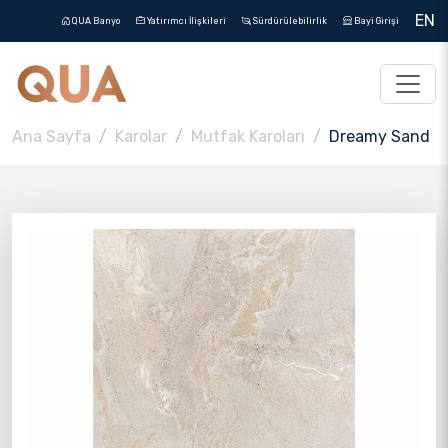
EN
QUA Banyo
Yatırımcı İlişkileri
Sürdürülebilirlik
Bayi Girişi
Ana Sayfa
Karolar
Mutfak Karoları
Dreamy Sand