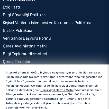
Etik Hattı
Bilgi Güvenliği Politikası
Kişisel Verilerin İşlenmesi ve Korunması Politikası
Gizlilik Politikası
Veri Sahibi Başvuru Formu
Çerez Aydınlatma Metni
Bilgi Toplumu Hizmetleri
Çerez Tercihleri
İnternet sitemizin doğru biçimde çalışması için zorunlu olan çerezler
kullanılmaktadır. Reklam/pazarlama, performans/analitik çerezleri ise
üçüncü taraf çerezler olup ancak açık rıza vermeniz halinde
kullanılabilecektir. Çerezler aracılığıyla kişisel verilerinizin işlenmesi
hakkında detaylı bilgiye "
Çerez Aydınlatma Metni
"nden ulaşabilirsiniz.
Tüm çerezlerin kullanımına onay vermek için "Tümünü Kabul et"e,
zorunlu olmayan çerezleri reddetmek için "Tümünü Reddet"e
tıklayabilir ya da çerezlere ilişkin tercihlerinizi Çerez Tercihleri
seçeneğinden yönetebilirsiniz.