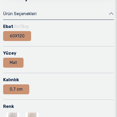
Ürün Seçenekleri
Ebat
En/Boy
60X120
Yüzey
Mat
Kalınlık
0,7 cm
Renk