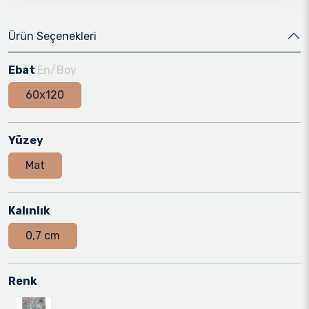
Ürün Seçenekleri
Ebat
En/Boy
60x120
Yüzey
Mat
Kalınlık
0,7 cm
Renk