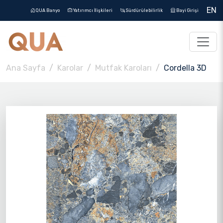
EN
QUA Banyo
Yatırımcı İlişkileri
Sürdürülebilirlik
Bayi Girişi
Ana Sayfa
Karolar
Mutfak Karoları
Cordella 3D