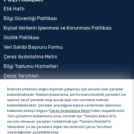
Etik Hattı
Bilgi Güvenliği Politikası
Kişisel Verilerin İşlenmesi ve Korunması Politikası
Gizlilik Politikası
Veri Sahibi Başvuru Formu
Çerez Aydınlatma Metni
Bilgi Toplumu Hizmetleri
Çerez Tercihleri
İnternet sitemizin doğru biçimde çalışması için zorunlu olan çerezler
kullanılmaktadır. Reklam/pazarlama, performans/analitik çerezleri ise
üçüncü taraf çerezler olup ancak açık rıza vermeniz halinde
kullanılabilecektir. Çerezler aracılığıyla kişisel verilerinizin işlenmesi
hakkında detaylı bilgiye "
Çerez Aydınlatma Metni
"nden ulaşabilirsiniz.
Tüm çerezlerin kullanımına onay vermek için "Tümünü Kabul et"e,
zorunlu olmayan çerezleri reddetmek için "Tümünü Reddet"e
tıklayabilir ya da çerezlere ilişkin tercihlerinizi Çerez Tercihleri
seçeneğinden yönetebilirsiniz.