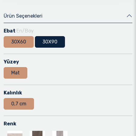
Ürün Seçenekleri
Ebat
En/Boy
30X60
30X90
Yüzey
Mat
Kalınlık
0,7 cm
Renk