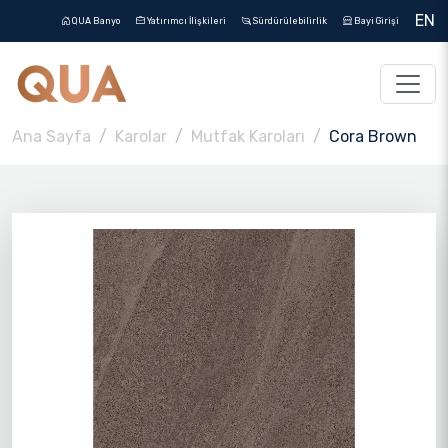
EN
QUA Banyo
Yatırımcı İlişkileri
Sürdürülebilirlik
Bayi Girişi
Ana Sayfa
Karolar
Mutfak Karoları
Cora Brown