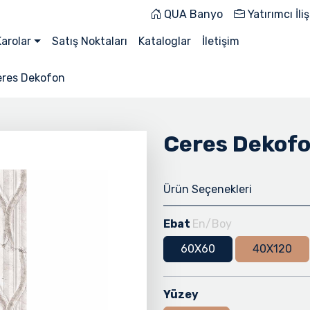
QUA Banyo
Yatırımcı İliş
Karolar
Satış Noktaları
Kataloglar
İletişim
eres Dekofon
Ceres Dekof
Ürün Seçenekleri
Ebat
En/Boy
60X60
40X120
Yüzey