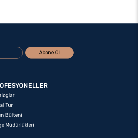
Abone Ol
OFESYONELLER
aloglar
al Tur
ın Bülteni
ge Müdürlükleri