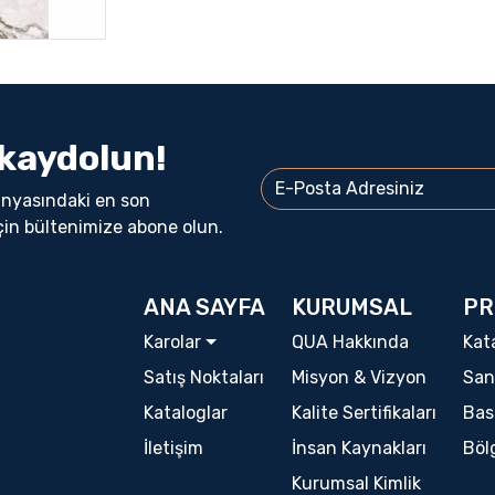
kaydolun!
ünyasındaki en son
çin bültenimize abone olun.
ANA SAYFA
KURUMSAL
PR
Karolar
QUA Hakkında
Kat
Satış Noktaları
Misyon & Vizyon
San
Kataloglar
Kalite Sertifikaları
Bas
İletişim
İnsan Kaynakları
Böl
Kurumsal Kimlik