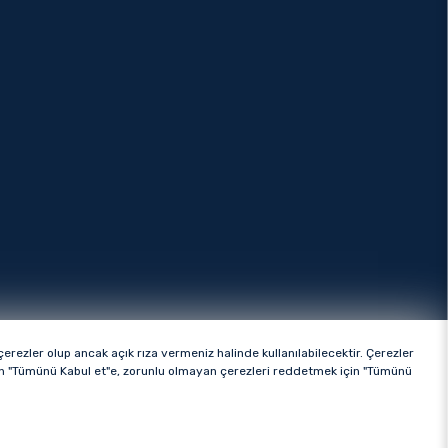
rezler olup ancak açık rıza vermeniz halinde kullanılabilecektir. Çerezler
ttir.
çin "Tümünü Kabul et"e, zorunlu olmayan çerezleri reddetmek için "Tümünü