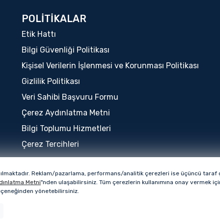
POLİTİKALAR
Etik Hattı
Bilgi Güvenliği Politikası
Kişisel Verilerin İşlenmesi ve Korunması Politikası
Gizlilik Politikası
Veri Sahibi Başvuru Formu
Çerez Aydınlatma Metni
Bilgi Toplumu Hizmetleri
Çerez Tercihleri
nılmaktadır. Reklam/pazarlama, performans/analitik çerezleri ise üçüncü taraf çe
Bu sitenin tüm hakları QUA Granite markasına ai
dınlatma Metni
"nden ulaşabilirsiniz. Tüm çerezlerin kullanımına onay vermek i
seçeneğinden yönetebilirsiniz.
Copyright © 2026