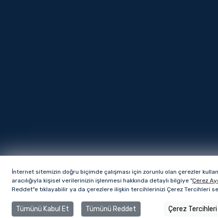
İnternet sitemizin doğru biçimde çalışması için zorunlu olan çerezler kulla
aracılığıyla kişisel verilerinizin işlenmesi hakkında detaylı bilgiye "
Çerez Ay
Reddet"e tıklayabilir ya da çerezlere ilişkin tercihlerinizi Çerez Tercihleri 
Tümünü Kabul Et
Tümünü Reddet
Çerez Tercihleri