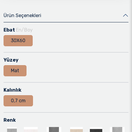
Ürün Seçenekleri
Ebat
En/Boy
30X60
Yüzey
Mat
Kalınlık
0,7 cm
Renk