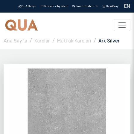
EN
QUA Banyo
Yatırımcı İlişkileri
Sürdürülebilirlik
Bayi Girişi
Ana Sayfa
Karolar
Mutfak Karoları
Ark Silver