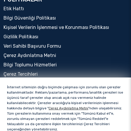
Etik Hattı
Bilgi Güvenliği Politikası
Kişisel Verilerin İşlenmesi ve Korunması Politikası
Gizlilik Politikası
Veri Sahibi Başvuru Formu
Çerez Aydınlatma Metni
Bilgi Toplumu Hizmetleri
Çerez Tercihleri
İnternet sitemizin doğru biçimde çalışması için zorunlu olan çerezler
kullanılmaktadır. Reklam/pazarlama, performans/analitik çerezleri ise
üçüncü taraf çerezler olup ancak açık rıza vermeniz halinde
kullanılabilecektir. Çerezler aracılığıyla kişisel verilerinizin işlenmesi
hakkında detaylı bilgiye "
Çerez Aydınlatma Metni
"nden ulaşabilirsiniz.
Tüm çerezlerin kullanımına onay vermek için "Tümünü Kabul et"e,
zorunlu olmayan çerezleri reddetmek için "Tümünü Reddet"e
tıklayabilir ya da çerezlere ilişkin tercihlerinizi Çerez Tercihleri
seçeneğinden yönetebilirsiniz.