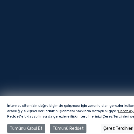
İnternet sitemizin doğru biçimde çalışması için zorunlu olan çerezler kulla
aracılığıyla kişisel verilerinizin işlenmesi hakkında detaylı bilgiye "
Çerez Ay
Reddet"e tıklayabilir ya da çerezlere ilişkin tercihlerinizi Çerez Tercihleri 
Tümünü Kabul Et
Tümünü Reddet
Çerez Tercihleri