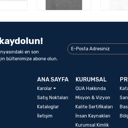
kaydolun!
ünyasındaki en son
çin bültenimize abone olun.
ANA SAYFA
KURUMSAL
PR
Karolar
QUA Hakkında
Kat
Satış Noktaları
Misyon & Vizyon
San
Kataloglar
Kalite Sertifikaları
Bas
İletişim
İnsan Kaynakları
Böl
Kurumsal Kimlik