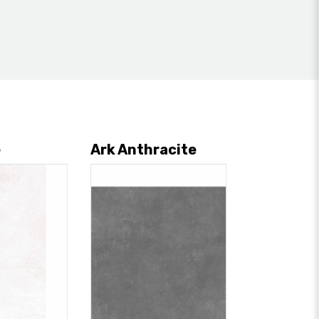
e
Ark Anthracite
Ark Ivory