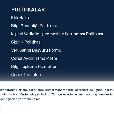
POLİTİKALAR
Etik Hattı
Bilgi Güvenliği Politikası
Kişisel Verilerin İşlenmesi ve Korunması Politikası
Gizlilik Politikası
Veri Sahibi Başvuru Formu
Çerez Aydınlatma Metni
Bilgi Toplumu Hizmetleri
Çerez Tercihleri
nılmaktadır. Reklam/pazarlama, performans/analitik çerezleri ise üçüncü taraf çe
Bu sitenin tüm hakları QUA Granite markasına ai
dınlatma Metni
"nden ulaşabilirsiniz. Tüm çerezlerin kullanımına onay vermek i
seçeneğinden yönetebilirsiniz.
Copyright © 2026