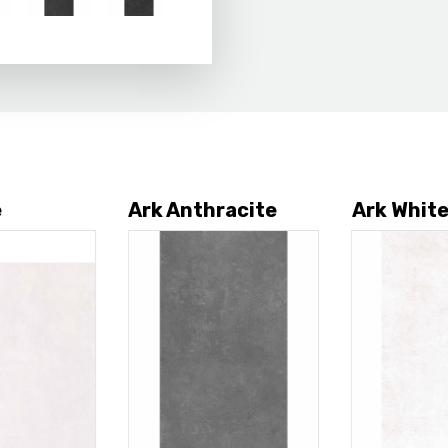
e
Ark Anthracite
Ark Whit