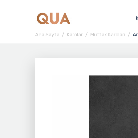
Ana Sayfa
Karolar
Mutfak Karoları
Ar