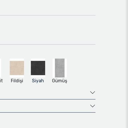
it
Fildişi
Siyah
Gümüş