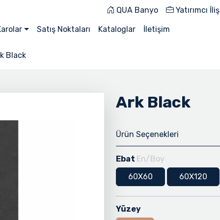
QUA Banyo
Yatırımcı İliş
Karolar
Satış Noktaları
Kataloglar
İletişim
k Black
Ark Black
Ürün Seçenekleri
Ebat
En/Boy
60X60
60X120
Yüzey