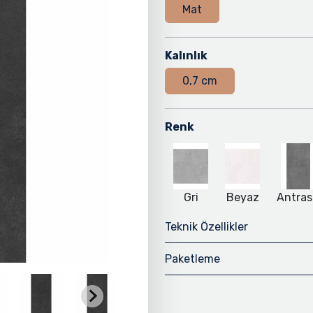
Mat
Kalınlık
0,7 cm
Renk
Gri
Beyaz
Antras
Teknik Özellikler
Paketleme