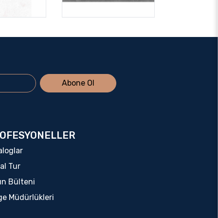
Abone Ol
OFESYONELLER
aloglar
al Tur
ın Bülteni
ge Müdürlükleri