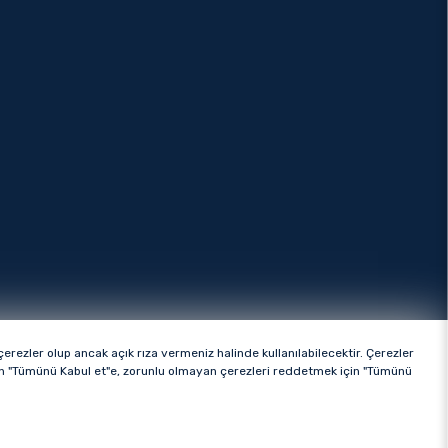
rezler olup ancak açık rıza vermeniz halinde kullanılabilecektir. Çerezler
ttir.
çin "Tümünü Kabul et"e, zorunlu olmayan çerezleri reddetmek için "Tümünü