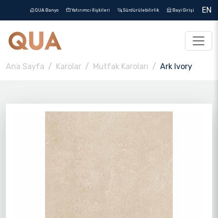
EN
QUA Banyo
Yatırımcı İlişkileri
Sürdürülebilirlik
Bayi Girişi
Ana Sayfa
Karolar
Mutfak Karoları
Ark Ivory