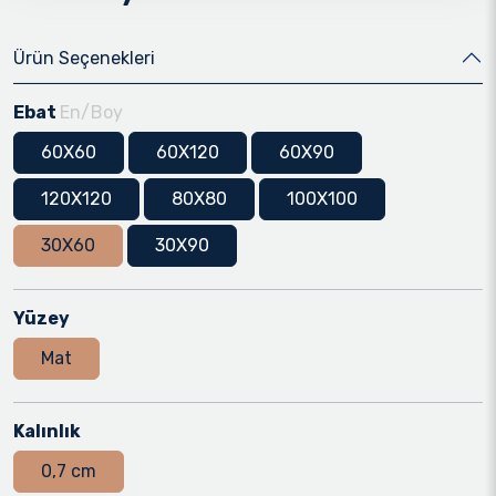
Ürün Seçenekleri
Ebat
En/Boy
60X60
60X120
60X90
120X120
80X80
100X100
30X60
30X90
Yüzey
Mat
Kalınlık
0,7 cm