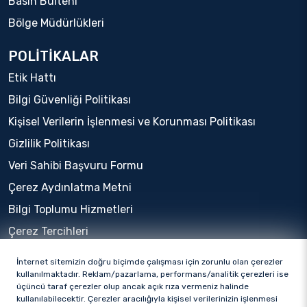
Basın Bülteni
Bölge Müdürlükleri
POLİTİKALAR
Etik Hattı
Bilgi Güvenliği Politikası
Kişisel Verilerin İşlenmesi ve Korunması Politikası
Gizlilik Politikası
Veri Sahibi Başvuru Formu
Çerez Aydınlatma Metni
Bilgi Toplumu Hizmetleri
Çerez Tercihleri
İnternet sitemizin doğru biçimde çalışması için zorunlu olan çerezler
kullanılmaktadır. Reklam/pazarlama, performans/analitik çerezleri ise
üçüncü taraf çerezler olup ancak açık rıza vermeniz halinde
kullanılabilecektir. Çerezler aracılığıyla kişisel verilerinizin işlenmesi