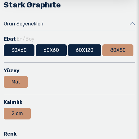
Stark Graphıte
Ürün Seçenekleri
Ebat
En/Boy
30X60
60X60
60X120
80X80
Yüzey
Mat
Kalınlık
2 cm
Renk