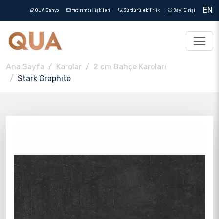
EN
QUA Banyo
Yatırımcı İlişkileri
Sürdürülebilirlik
Bayi Girişi
Ana Sayfa
Karolar
2 cm Bahçe Karoları
Stark Graphıte