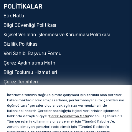
POLİTİKALAR
Etik Hattı
Bilgi Güvenliği Politikası
Kişisel Verilerin İşlenmesi ve Korunması Politikası
Gizlilik Politikası
Veri Sahibi Başvuru Formu
Çerez Aydınlatma Metni
Bilgi Toplumu Hizmetleri
Çerez Tercihleri
İnternet sitemizin doğru biçimde çalışması için zorunlu olan çerezler
kullanılmaktadır. Reklam/pazarlama, performans/analitik çerezleri ise
üçüncü taraf çerezler olup ancak açık rıza vermeniz halinde
kullanılabilecektir. Çerezler aracılığıyla kişisel verilerinizin işlenmesi
hakkında detaylı bilgiye "
Çerez Aydınlatma Metni
"nden ulaşabilirsiniz.
Tüm çerezlerin kullanımına onay vermek için "Tümünü Kabul et"e,
zorunlu olmayan çerezleri reddetmek için "Tümünü Reddet"e