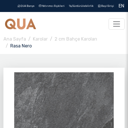
EN
QUA Banyo
Yatırımcı İlişkileri
Sürdürülebilirlik
Bayi Girişi
Ana Sayfa
Karolar
2 cm Bahçe Karoları
Rasa Nero