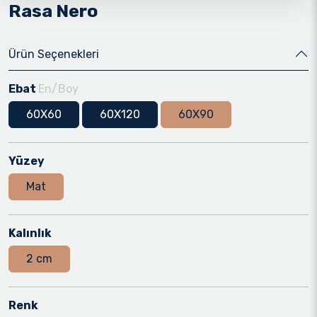
Rasa Nero
Ürün Seçenekleri
Ebat
En/Boy
60X60
60X120
60X90
Yüzey
Mat
Kalınlık
2 cm
Renk