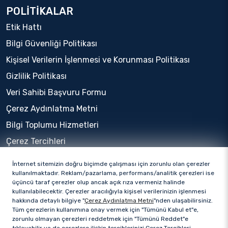
POLİTİKALAR
Etik Hattı
Bilgi Güvenliği Politikası
Kişisel Verilerin İşlenmesi ve Korunması Politikası
Gizlilik Politikası
Veri Sahibi Başvuru Formu
Çerez Aydınlatma Metni
Bilgi Toplumu Hizmetleri
Çerez Tercihleri
İnternet sitemizin doğru biçimde çalışması için zorunlu olan çerezler
kullanılmaktadır. Reklam/pazarlama, performans/analitik çerezleri ise
üçüncü taraf çerezler olup ancak açık rıza vermeniz halinde
kullanılabilecektir. Çerezler aracılığıyla kişisel verilerinizin işlenmesi
hakkında detaylı bilgiye "
Çerez Aydınlatma Metni
"nden ulaşabilirsiniz.
Tüm çerezlerin kullanımına onay vermek için "Tümünü Kabul et"e,
zorunlu olmayan çerezleri reddetmek için "Tümünü Reddet"e