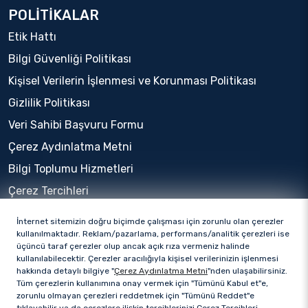
POLİTİKALAR
Etik Hattı
Bilgi Güvenliği Politikası
Kişisel Verilerin İşlenmesi ve Korunması Politikası
Gizlilik Politikası
Veri Sahibi Başvuru Formu
Çerez Aydınlatma Metni
Bilgi Toplumu Hizmetleri
Çerez Tercihleri
İnternet sitemizin doğru biçimde çalışması için zorunlu olan çerezler
kullanılmaktadır. Reklam/pazarlama, performans/analitik çerezleri ise
üçüncü taraf çerezler olup ancak açık rıza vermeniz halinde
kullanılabilecektir. Çerezler aracılığıyla kişisel verilerinizin işlenmesi
hakkında detaylı bilgiye "
Çerez Aydınlatma Metni
"nden ulaşabilirsiniz.
Tüm çerezlerin kullanımına onay vermek için "Tümünü Kabul et"e,
zorunlu olmayan çerezleri reddetmek için "Tümünü Reddet"e