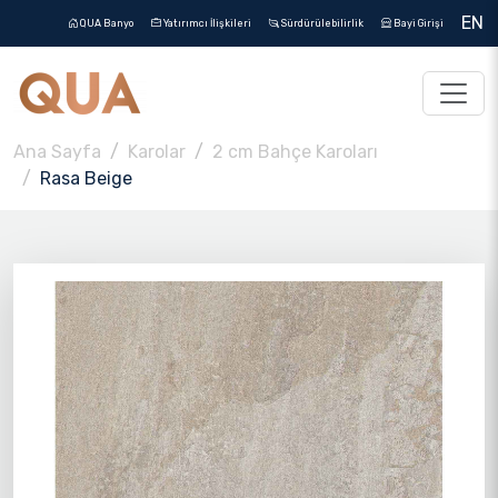
EN
QUA Banyo
Yatırımcı İlişkileri
Sürdürülebilirlik
Bayi Girişi
Ana Sayfa
Karolar
2 cm Bahçe Karoları
Rasa Beige