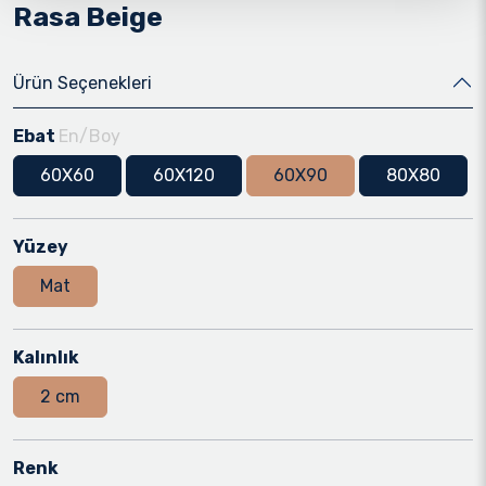
Rasa Beige
Ürün Seçenekleri
Ebat
En/Boy
60X60
60X120
60X90
80X80
Yüzey
Mat
Kalınlık
2 cm
Renk