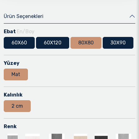
Ürün Seçenekleri
Ebat
En/Boy
60X60
60X120
80X80
30X90
Yüzey
Mat
Kalınlık
2 cm
Renk