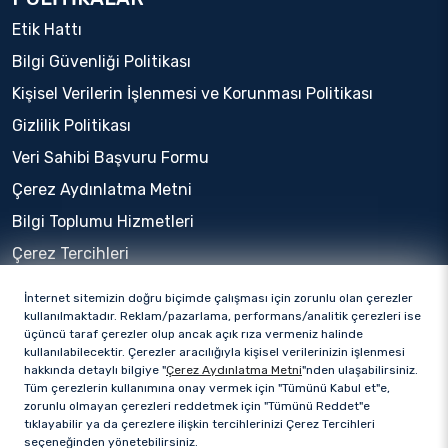
Etik Hattı
Bilgi Güvenliği Politikası
Kişisel Verilerin İşlenmesi ve Korunması Politikası
Gizlilik Politikası
Veri Sahibi Başvuru Formu
Çerez Aydınlatma Metni
Bilgi Toplumu Hizmetleri
Çerez Tercihleri
İnternet sitemizin doğru biçimde çalışması için zorunlu olan çerezler
kullanılmaktadır. Reklam/pazarlama, performans/analitik çerezleri ise
üçüncü taraf çerezler olup ancak açık rıza vermeniz halinde
kullanılabilecektir. Çerezler aracılığıyla kişisel verilerinizin işlenmesi
hakkında detaylı bilgiye "
Çerez Aydınlatma Metni
"nden ulaşabilirsiniz.
Tüm çerezlerin kullanımına onay vermek için "Tümünü Kabul et"e,
zorunlu olmayan çerezleri reddetmek için "Tümünü Reddet"e
tıklayabilir ya da çerezlere ilişkin tercihlerinizi Çerez Tercihleri
seçeneğinden yönetebilirsiniz.