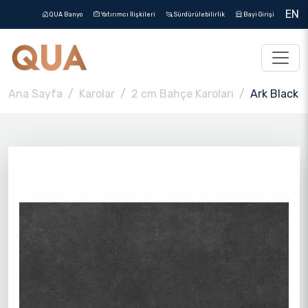
EN
QUA Banyo
Yatırımcı İlişkileri
Sürdürülebilirlik
Bayi Girişi
Ana Sayfa
Karolar
2 cm Bahçe Karoları
Ark Black